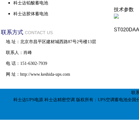
科士达铅酸蓄电池
技术参数
科士达胶体蓄电池
ST020DA
联系方式
CONTACT US
地 址：北京市昌平区建材城西路87号2号楼13层
联系人：肖峰
电 话：151-6302-7939
网 址：http://www.keshida-ups.com
联系
科士达UPS电源
科士达精密空调
版权所有：UPS空调蓄电池全国