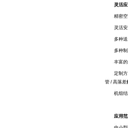
灵活应
精密空
灵活
多种送
多种制
丰富的
定制方
管 / 高落
机组结
应用范
中小型