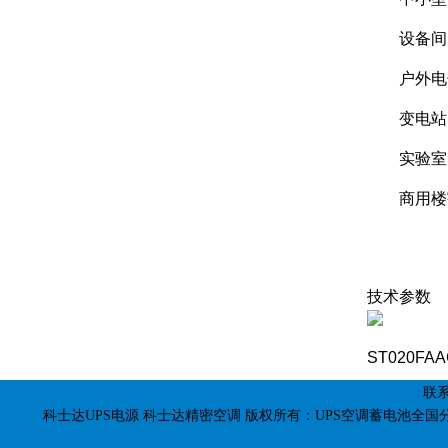
设备间
户外电
变电站
实验室
商用楼
技术参数
ST020FA
联系
科士达UPS电源
科士达精密空调
版权所有：UPS空调蓄电池全国