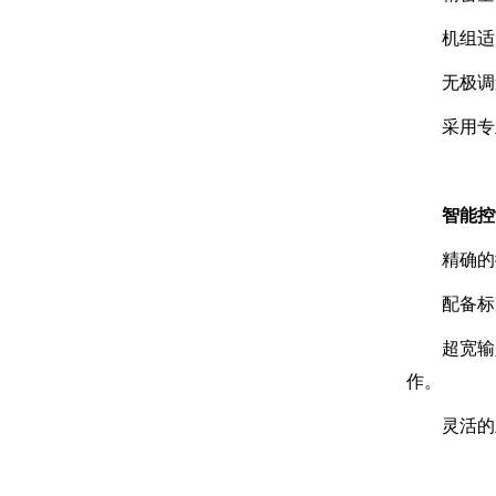
机组适
无极调
采用专
智能控
精确的
配备标
超宽输
作。
灵活的