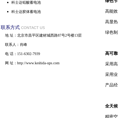
绿色节
科士达铅酸蓄电池
高能效
科士达胶体蓄电池
高显热
联系方式
CONTACT US
绿色制
地 址：北京市昌平区建材城西路87号2号楼13层
联系人：肖峰
高可靠
电 话：151-6302-7939
网 址：http://www.keshida-ups.com
采用高
采用业
产品经
全天候
精密空