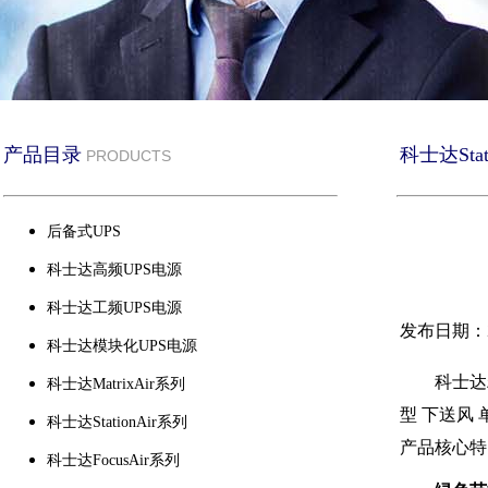
产品目录
科士达Stat
PRODUCTS
后备式UPS
科士达高频UPS电源
科士达工频UPS电源
发布日期：20
科士达模块化UPS电源
科士达
科士达MatrixAir系列
型 下送风 
科士达StationAir系列
产品核心特
科士达FocusAir系列