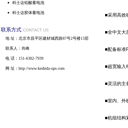
科士达铅酸蓄电池
科士达胶体蓄电池
■采用高效
联系方式
CONTACT US
■全中文大
地 址：北京市昌平区建材城西路87号2号楼13层
联系人：肖峰
■配备标准
电 话：151-6302-7939
■超宽输入
网 址：http://www.keshida-ups.com
■灵活的主
■室内、外
■机组结构