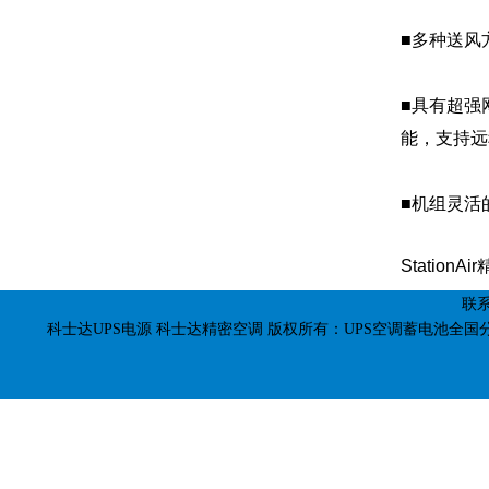
■多种送风
■具有超强
能，支持远
■机组灵活
Station
联系
科士达UPS电源
科士达精密空调
版权所有：UPS空调蓄电池全国