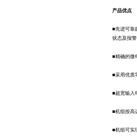
产品优点
■先进可靠
状态及报警
■精确的微
■采用优质
■超宽输入
■机组按高
■机组可实