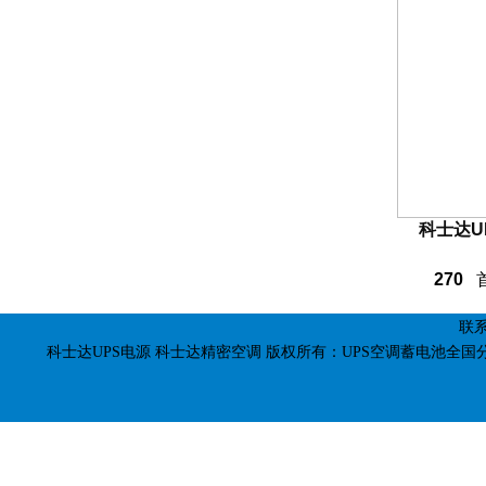
科士达U
270
联系
科士达UPS电源
科士达精密空调
版权所有：UPS空调蓄电池全国