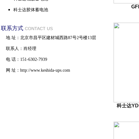
GF
科士达胶体蓄电池
联系方式
CONTACT US
地 址：北京市昌平区建材城西路87号2号楼13层
联系人：肖经理
电 话：151-6302-7939
网 址：http://www.keshida-ups.com
科士达YD