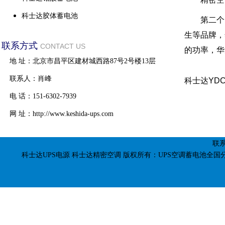
科士达胶体蓄电池
第二个
生等品牌，
联系方式
CONTACT US
的功率，华
地 址：北京市昌平区建材城西路87号2号楼13层
联系人：肖峰
科士达YDC
电 话：151-6302-7939
网 址：http://www.keshida-ups.com
联系
科士达UPS电源
科士达精密空调
版权所有：UPS空调蓄电池全国